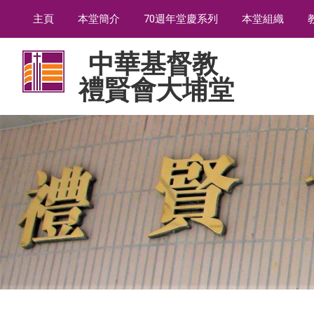
主頁
本堂簡介
70週年堂慶系列
本堂組織
中華基督教
禮賢會大埔堂