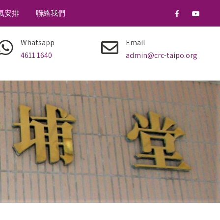
氣安排
聯絡我們
Whatsapp
Email
4611 1640
admin@crc-taipo.org