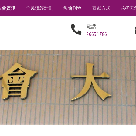
教會資訊
全民讀經計劃
教會刊物
奉獻方式
惡劣天
電話
2665 1786