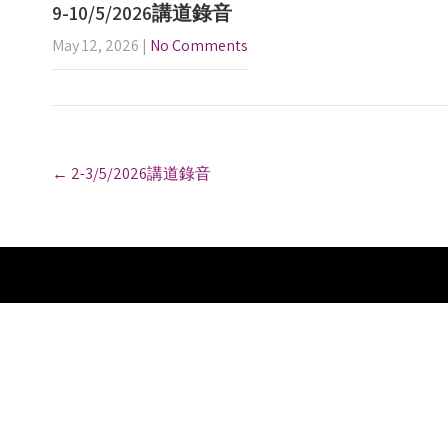
9-10/5/2026講道錄音
May 12, 2026
|
No Comments
P
←
2-3/5/2026講道錄音
o
s
t
n
a
v
i
g
a
t
i
o
n