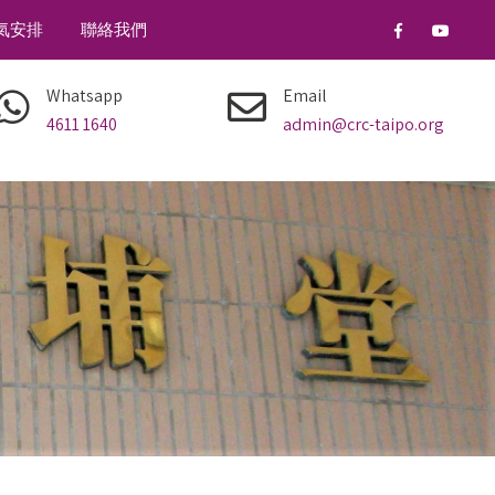
氣安排
聯絡我們
Whatsapp
Email
4611 1640
admin@crc-taipo.org