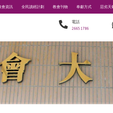
教會資訊
全民讀經計劃
教會刊物
奉獻方式
惡劣天
電話
2665 1786