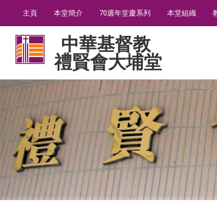
主頁
本堂簡介
70週年堂慶系列
本堂組織
中華基督教
禮賢會大埔堂