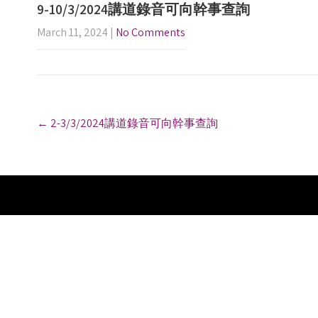
9-10/3/2024講道錄音可向幹事查詢
March 11, 2024
|
No Comments
P
←
2-3/3/2024講道錄音可向幹事查詢
o
s
t
n
a
v
i
g
a
t
i
o
n