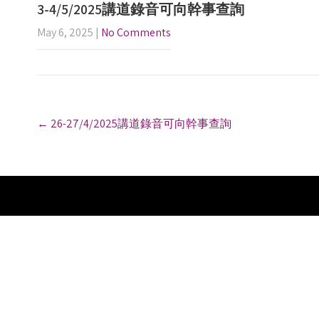
3-4/5/2025講道錄音可向幹事查詢
May 6, 2025
|
No Comments
P
←
26-27/4/2025講道錄音可向幹事查詢
o
s
t
n
a
v
i
g
a
t
i
o
n