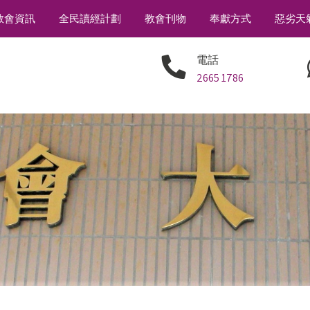
教會資訊
全民讀經計劃
教會刊物
奉獻方式
惡劣天
電話
2665 1786