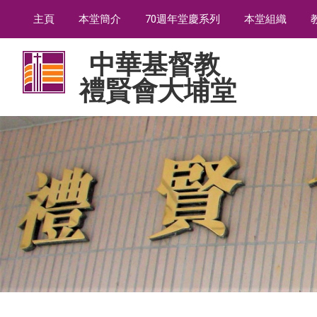
主頁
本堂簡介
70週年堂慶系列
本堂組織
中華基督教
禮賢會大埔堂