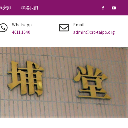
氣安排
聯絡我們
Whatsapp
Email
4611 1640
admin@crc-taipo.org