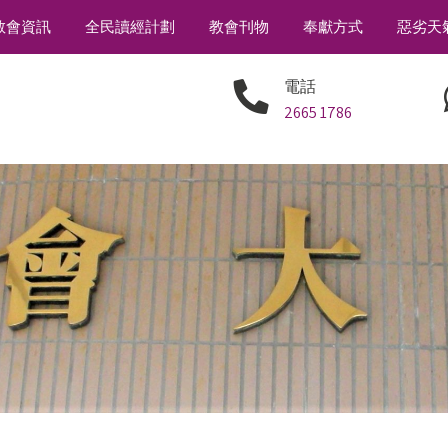
教會資訊
全民讀經計劃
教會刊物
奉獻方式
惡劣天
電話
2665 1786