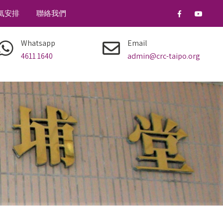
氣安排
聯絡我們
Whatsapp
Email
4611 1640
admin@crc-taipo.org