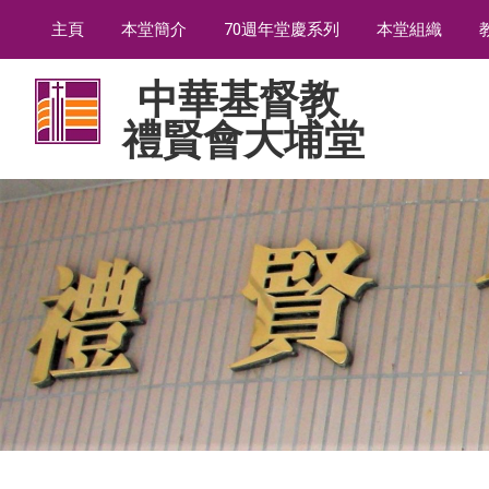
主頁
本堂簡介
70週年堂慶系列
本堂組織
中華基督教
禮賢會大埔堂