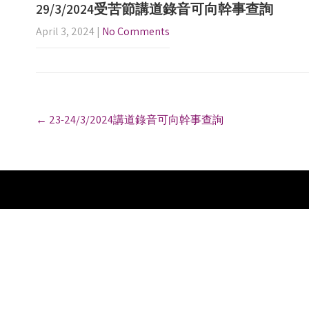
29/3/2024受苦節講道錄音可向幹事查詢
April 3, 2024
|
No Comments
P
←
23-24/3/2024講道錄音可向幹事查詢
o
s
t
n
a
v
i
g
a
t
i
o
n