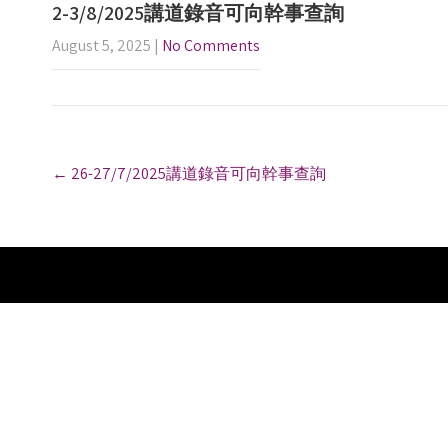
2-3/8/2025講道錄音可向幹事查詢
August 5, 2025
|
No Comments
P
←
26-27/7/2025講道錄音可向幹事查詢
o
s
t
n
a
v
i
g
a
t
i
o
n