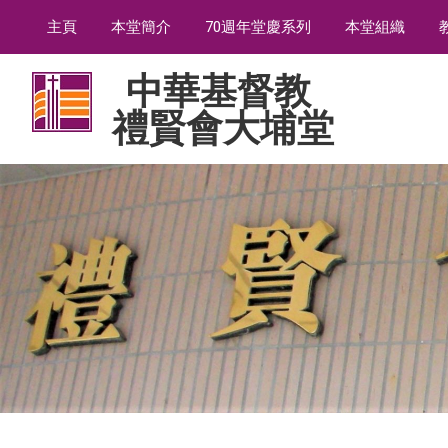
主頁
本堂簡介
70週年堂慶系列
本堂組織
中華基督教
禮賢會大埔堂