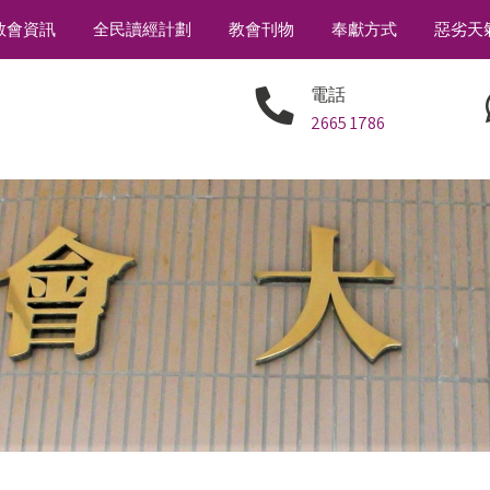
教會資訊
全民讀經計劃
教會刊物
奉獻方式
惡劣天
電話
2665 1786