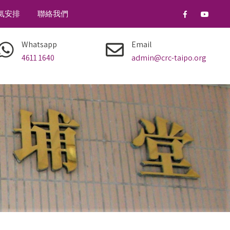
氣安排
聯絡我們
Whatsapp
Email
4611 1640
admin@crc-taipo.org