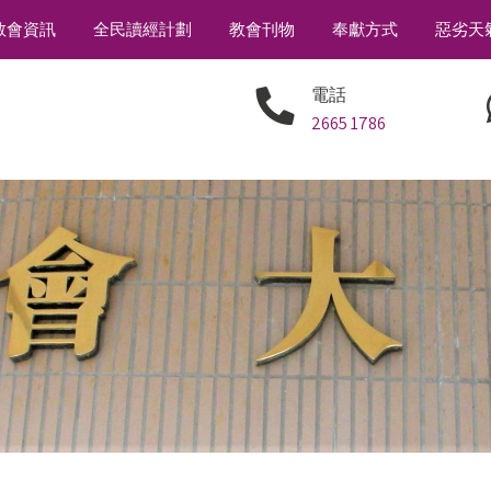
教會資訊
全民讀經計劃
教會刊物
奉獻方式
惡劣天
電話
2665 1786