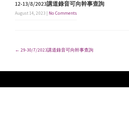
12-13/8/2023講道錄音可向幹事查詢
August 14, 2023
|
No Comments
P
←
29-30/7/2023講道錄音可向幹事查詢
o
s
t
n
a
v
i
g
a
t
i
o
n