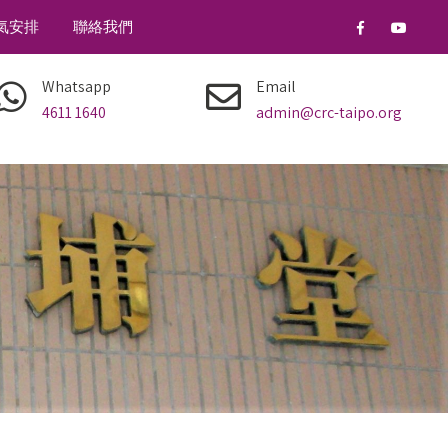
氣安排
聯絡我們
Whatsapp
Email
4611 1640
admin@crc-taipo.org