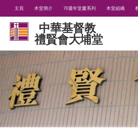
主頁
本堂簡介
70週年堂慶系列
本堂組織
中華基督教
禮賢會大埔堂