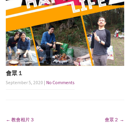
會眾１
September 5, 2020
|
No Comments
P
←
教會相片３
會眾２
→
o
s