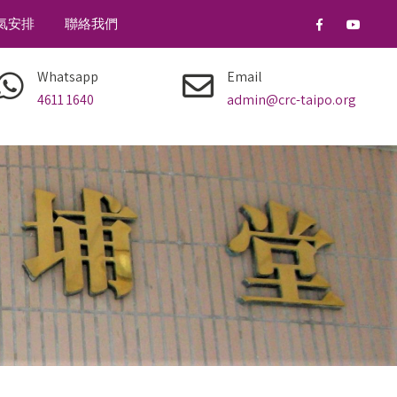
氣安排
聯絡我們
Whatsapp
Email
4611 1640
admin@crc-taipo.org