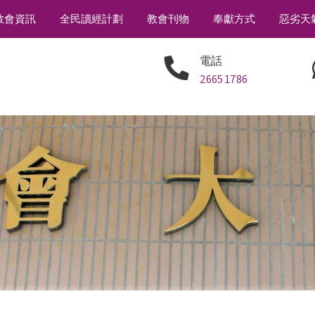
教會資訊
全民讀經計劃
教會刊物
奉獻方式
惡劣天
電話
2665 1786