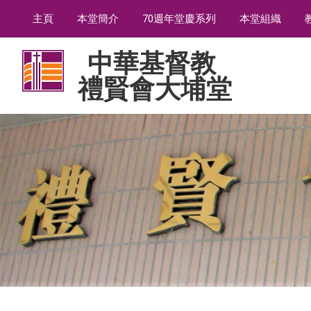
主頁
本堂簡介
70週年堂慶系列
本堂組織
中華基督教
禮賢會大埔堂