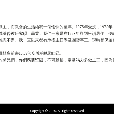
主，而教會的生活給我一個愉快的童年。1975年受洗，1978年中
基督教研究碩士畢業。我們一家是在1993年搬到粉嶺居住，便
感恩不盡。我一直以來都有承擔主日學及團契事工。現時是保羅
林多前書15:58節所說的勉勵自己。
的弟兄們，你們務要堅固，不可動搖，常常竭力多做主工，因為
Copyright © 2020. All rights reserved