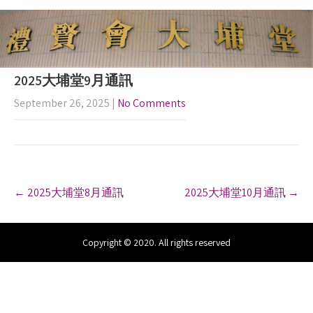
2025大埔堂9月通訊
September 26, 2025
|
No Comments
P
←
2025大埔堂8月通訊
2025大埔堂10月通訊
→
o
s
t
n
Copyright © 2020. All rights reserved
a
v
i
g