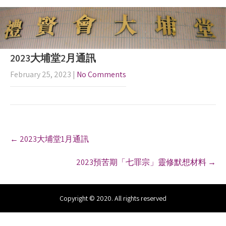
2023大埔堂2月通訊
February 25, 2023
|
No Comments
P
←
2023大埔堂1月通訊
o
s
2023預苦期「七罪宗」靈修默想材料
→
t
n
a
v
Copyright © 2020. All rights reserved
i
g