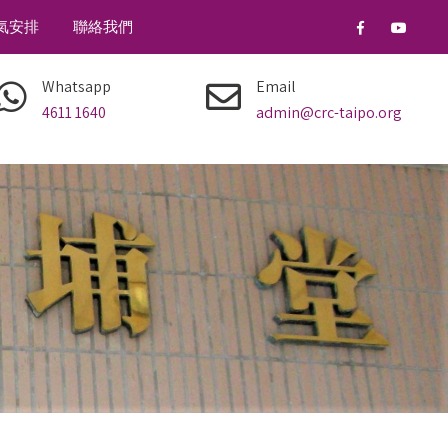
氣安排
聯絡我們
Whatsapp
Email
4611 1640
admin@crc-taipo.org