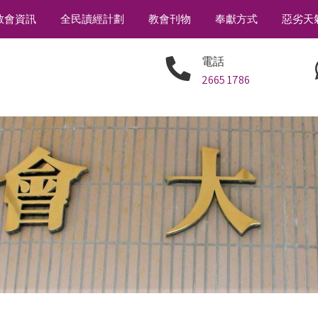
教會資訊
全民讀經計劃
教會刊物
奉獻方式
惡劣天
電話
2665 1786