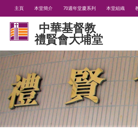
主頁
本堂簡介
70週年堂慶系列
本堂組織
中華基督教
禮賢會大埔堂