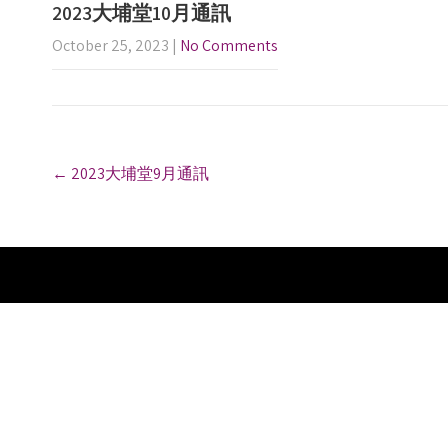
2023大埔堂10月通訊
October 25, 2023
|
No Comments
P
←
2023大埔堂9月通訊
o
s
t
n
a
v
i
g
a
t
i
o
n