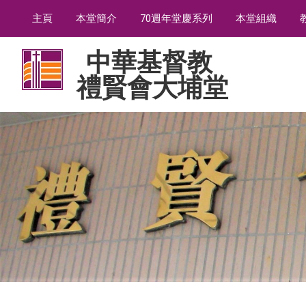
主頁
本堂簡介
70週年堂慶系列
本堂組織
中華基督教
禮賢會大埔堂