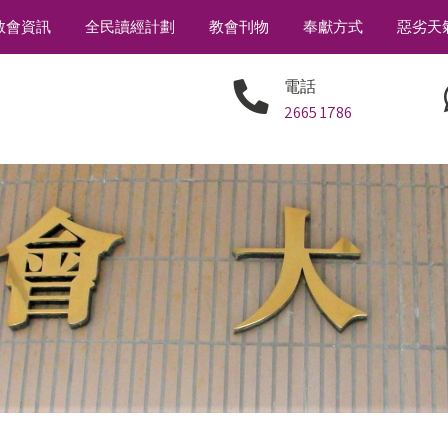
教會資訊
全民讀經計劃
教會刊物
奉獻方式
惡劣天
電話
2665 1786