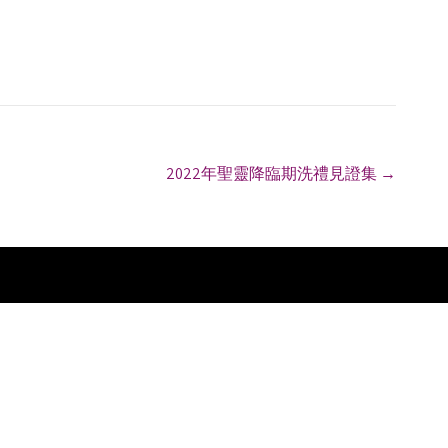
2022年聖靈降臨期洗禮見證集
→