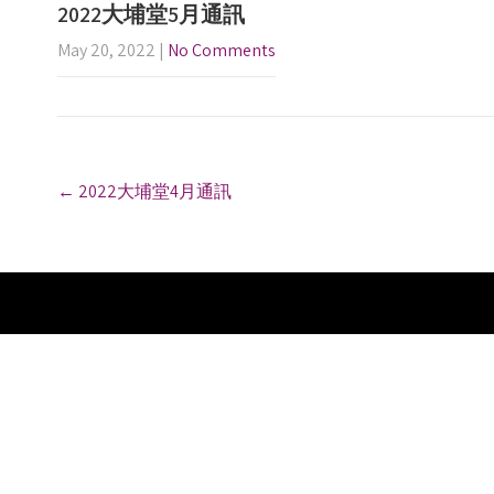
2022大埔堂5月通訊
May 20, 2022
|
No Comments
P
←
2022大埔堂4月通訊
o
s
t
n
a
v
i
g
a
t
i
o
n