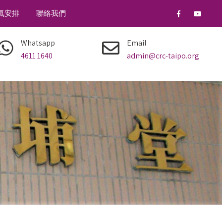
氣安排
聯絡我們
Whatsapp
Email
4611 1640
admin@crc-taipo.org