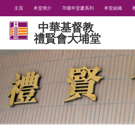
主頁
本堂簡介
70週年堂慶系列
本堂組織
中華基督教
禮賢會大埔堂