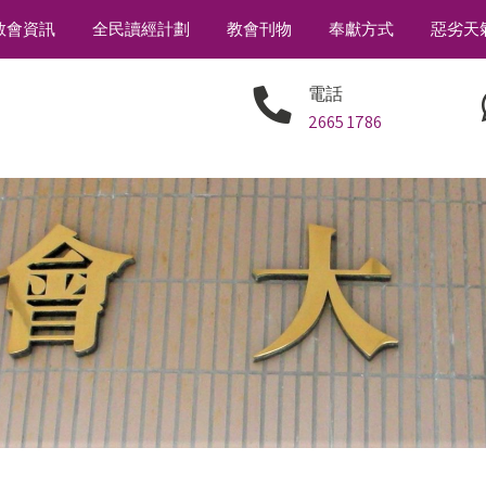
教會資訊
全民讀經計劃
教會刊物
奉獻方式
惡劣天
電話
2665 1786