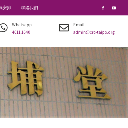
氣安排
聯絡我們
Whatsapp
Email
4611 1640
admin@crc-taipo.org