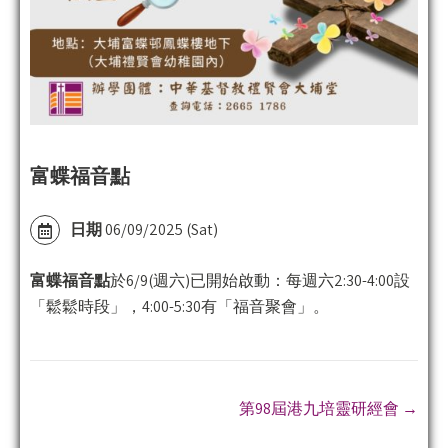
富蝶福音點
日期
06/09/2025 (Sat)
富蝶福音點
於6/9(週六)已開始啟動：每週六2:30-4:00設
「鬆鬆時段」，4:00-5:30有「福音聚會」。
P
第98屆港九培靈研經會
→
o
s